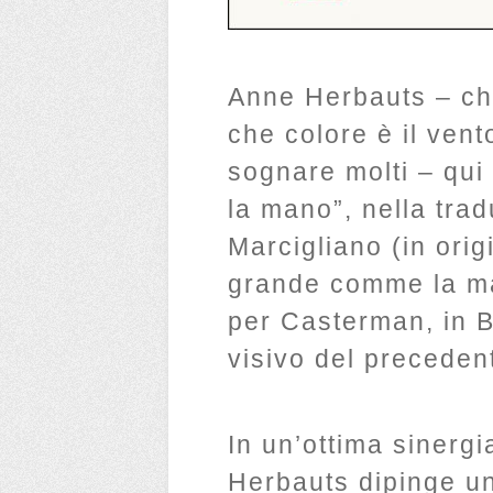
Anne Herbauts – ch
che colore è il vent
sognare molti – qui
la mano”, nella tra
Marcigliano (in orig
grande comme la ma
per Casterman, in Be
visivo del preceden
In un’ottima sinergi
Herbauts dipinge una