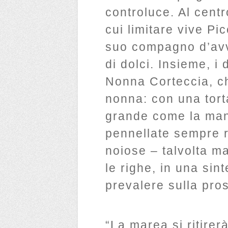
controluce. Al centr
cui limitare vive P
suo compagno d’avv
di dolci. Insieme, i
Nonna Corteccia, ch
nonna: con una tort
grande come la mano
pennellate sempre r
noiose – talvolta ma
le righe, in una sint
prevalere sulla pro
“La marea si ritirerà