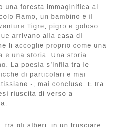
o una foresta immaginifica al
iccolo Ramo, un bambino e il
enture Tigre, pigro e goloso
 due arrivano alla casa di
e li accoglie proprio come una
a e una storia. Una storia
. La poesia s’infila tra le
icche di particolari e mai
tissiane -, mai concluse. E tra
esi riuscita di verso a
sa:
, tra gli alberi, in un frusciare