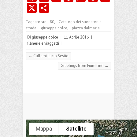
ce
m
nk
nt
ha
or
le
X
C
b
ai
e
er
ts
d
gr
o
Taggato su:
80
,
Catalogo dei suonatori di
o
l
dI
es
A
Pr
a
n
strada
,
giuseppe dolce
,
piazza dalmazia
o
n
t
p
es
m
di
Di
giuseppe dolce
|
11 Aprile 2016
|
k
p
s
flânerie e viaggetti
vi
|
di
←
Cullami Lucio Sestio
Greetings from Fiumicino
→
Mappa
Satellite