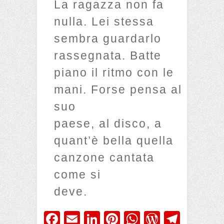
La ragazza non fa
nulla. Lei stessa
sembra guardarlo
rassegnata. Batte
piano il ritmo con le
mani. Forse pensa al
suo
paese, al disco, a
quant’è bella quella
canzone cantata
come si
deve.
Fa
E
Li
Pi
W
W
Te