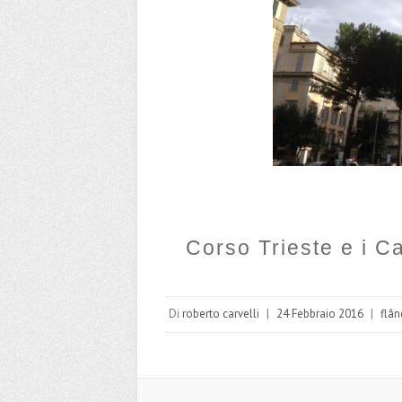
Corso Trieste e i Ca
Di
roberto carvelli
|
24 Febbraio 2016
|
flân