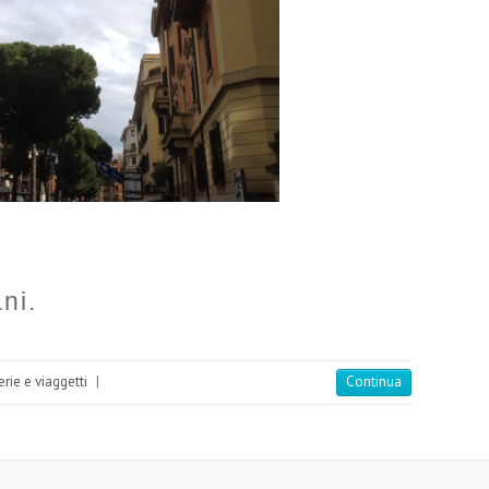
ni.
erie e viaggetti
|
Continua