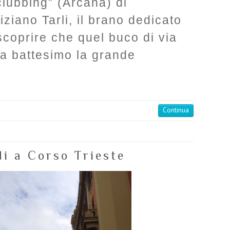
clubbing” (Arcana) di
ziano Tarli, il brano dedicato
scoprire che quel buco di via
 a battesimo la grande
Continua
di a Corso Trieste