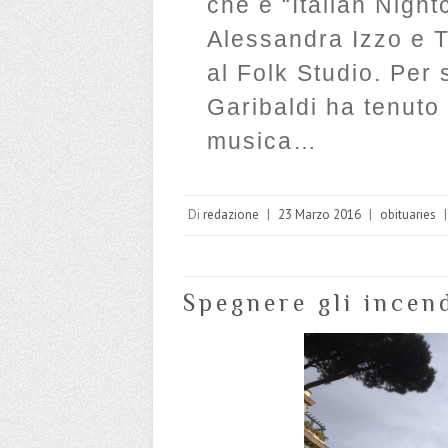
che è “Italian Night
Alessandra Izzo e Ti
al Folk Studio. Per 
Garibaldi ha tenuto
musica…
Di
redazione
|
23 Marzo 2016
|
obituaries
|
Spegnere gli incen