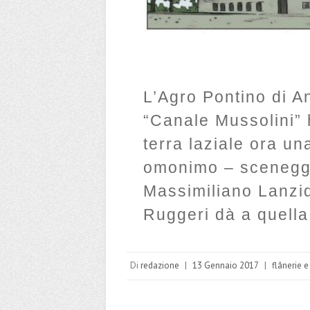
L’Agro Pontino di A
“Canale Mussolini” 
terra laziale ora un
omonimo – sceneggi
Massimiliano Lanzid
Ruggeri dà a quell
Di
redazione
|
13 Gennaio 2017
|
flânerie e