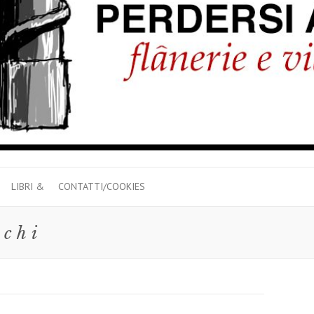
LIBRI &
CONTATTI/COOKIES
cchi