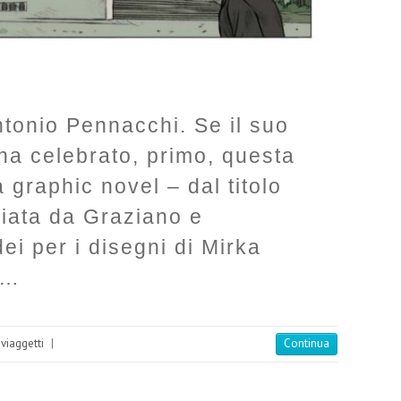
ntonio Pennacchi. Se il suo
ha celebrato, primo, questa
a graphic novel – dal titolo
ata da Graziano e
ei per i disegni di Mirka
a…
 viaggetti
|
Continua