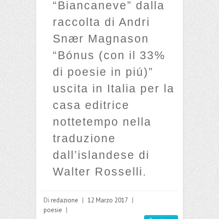
“Biancaneve” dalla
raccolta di Andri
Snær Magnason
“Bónus (con il 33%
di poesie in piú)”
uscita in Italia per la
casa editrice
nottetempo nella
traduzione
dall’islandese di
Walter Rosselli.
Di
redazione
|
12 Marzo 2017
|
poesie
|