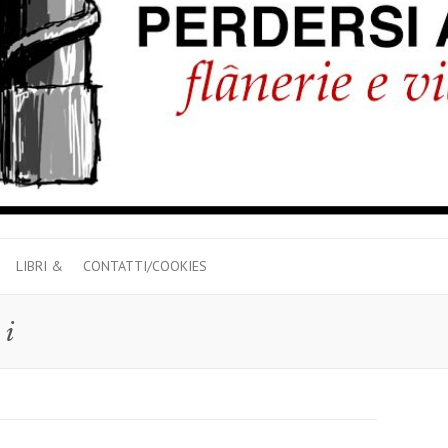
LIBRI &
CONTATTI/COOKIES
ni