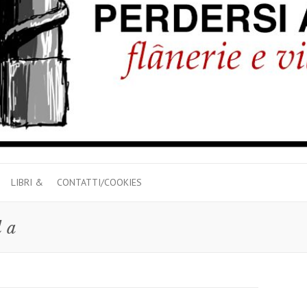
LIBRI &
CONTATTI/COOKIES
la