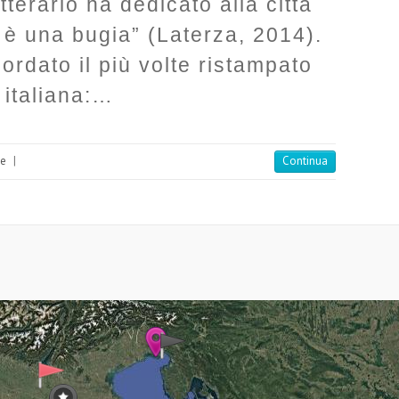
tterario ha dedicato alla città
 è una bugia” (Laterza, 2014).
icordato il più volte ristampato
 italiana:…
ne
|
Continua