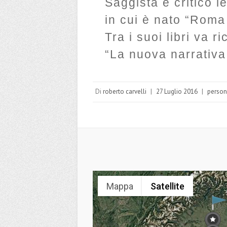
Saggista e critico le
in cui è nato “Roma
Tra i suoi libri va r
“La nuova narrativa
Di
roberto carvelli
|
27 Luglio 2016
|
perso
Mappa
Satellite