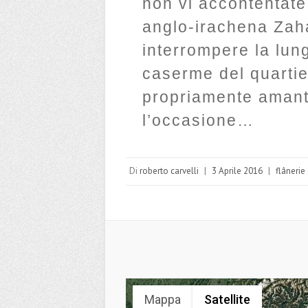
non vi accontentate 
anglo-irachena Zaha
interrompere la lun
caserme del quartie
propriamente amanti
l’occasione…
Di
roberto carvelli
|
3 Aprile 2016
|
flânerie 
Mappa
Satellite