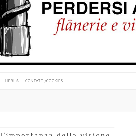
LIBRI &
CONTATTI/COOKIES
 l’importanza della visione