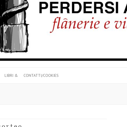
LIBRI &
CONTATTI/COOKIES
corteo