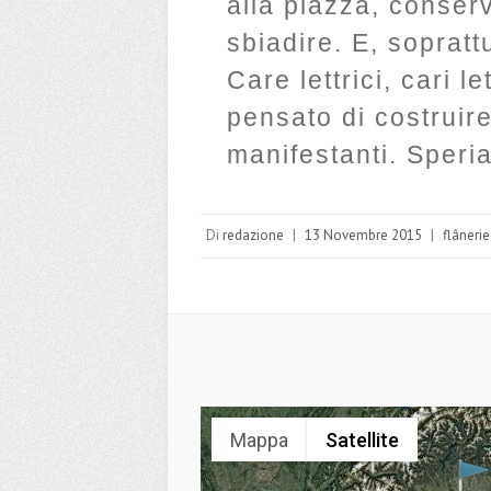
alla piazza, conserv
sbiadire. E, soprattu
Care lettrici, cari l
pensato di costruir
manifestanti. Speria
Di
redazione
|
13 Novembre 2015
|
flânerie
Mappa
Satellite