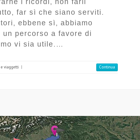
arne i ricordi, non farli
tto, far sì che siano serviti.
ettori, ebbene sì, abbiamo
e un percorso a favore di
mo vi sia utile.…
 e viaggetti
|
Continua