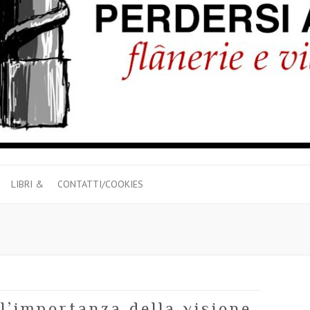
LIBRI &
CONTATTI/COOKIES
 l’importanza della visione