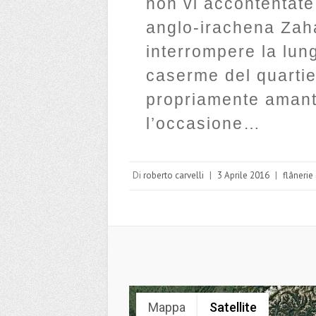
non vi accontentate 
anglo-irachena Zaha
interrompere la lun
caserme del quartie
propriamente amanti
l’occasione…
Di
roberto carvelli
|
3 Aprile 2016
|
flânerie 
Mappa
Satellite