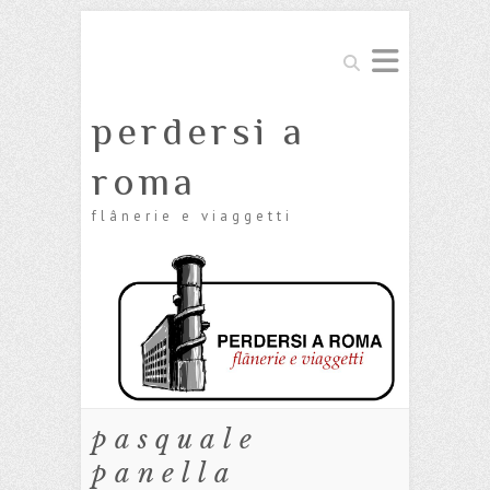
Cerca
perdersi a
roma
flânerie e viaggetti
pasquale
panella