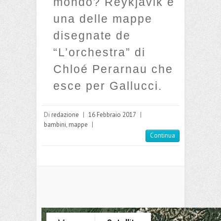
mondo? Reykjavik è
una delle mappe
disegnate de
“L’orchestra” di
Chloé Perarnau che
esce per Gallucci.
Di
redazione
|
16 Febbraio 2017
|
bambini
,
mappe
|
Continua