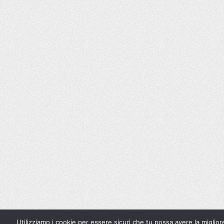
Utilizziamo i cookie per essere sicuri che tu possa avere la miglior