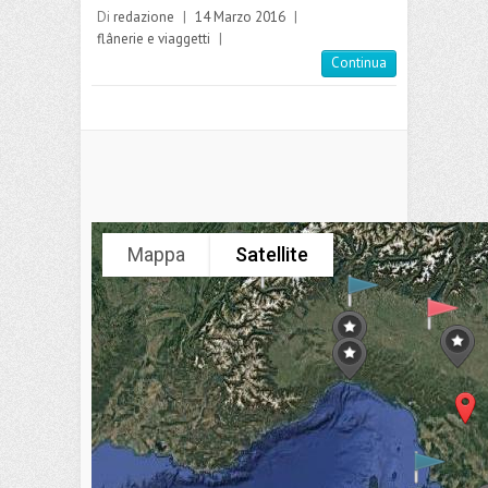
Di
redazione
|
14 Marzo 2016
|
flânerie e viaggetti
|
Continua
Mappa
Satellite