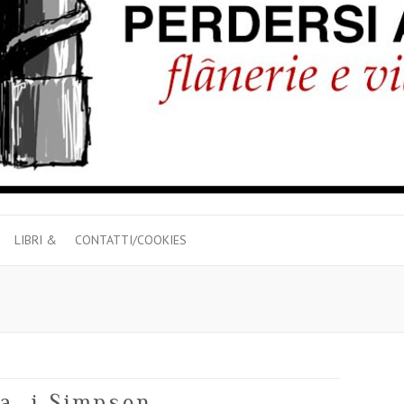
LIBRI &
CONTATTI/COOKIES
ia, i Simpson