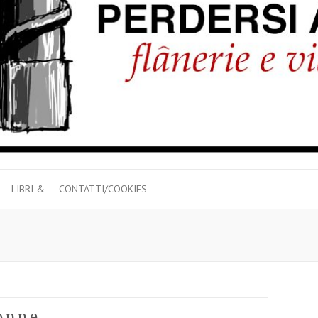
LIBRI &
CONTATTI/COOKIES
donne