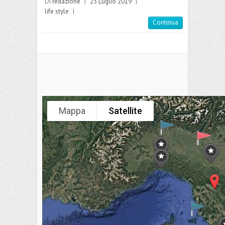
Di
redazione
|
23 Luglio 2019
|
life style
|
Continua
Mappa
Satellite