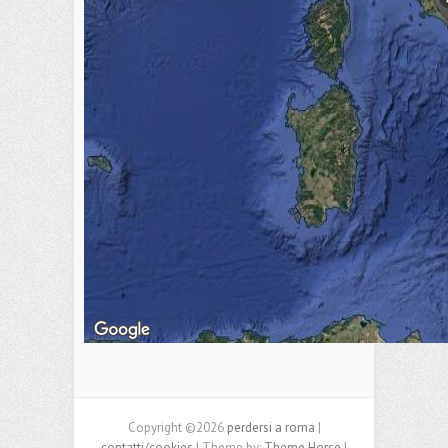
Copyright ©2026
perdersi a roma
|
contatti/cookies
| Theme by:
Theme Horse
|