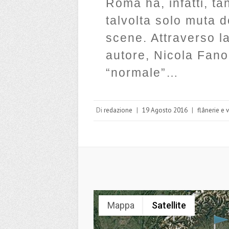
Roma ha, infatti, ta
talvolta solo muta d
scene. Attraverso la
autore, Nicola Fano
“normale”…
Di
redazione
|
19 Agosto 2016
|
flânerie e 
Mappa
Satellite