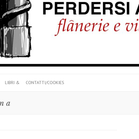
LIBRI &
CONTATTI/COOKIES
ina
a