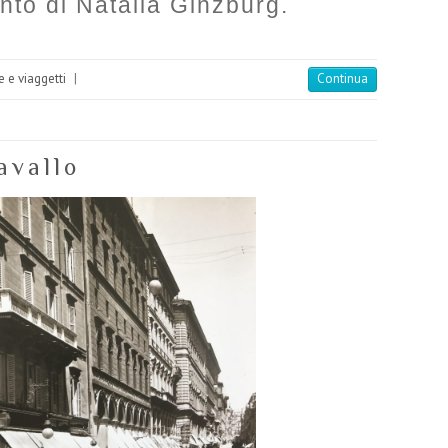
nto di Natalia Ginzburg.
e e viaggetti
|
Continua
avallo