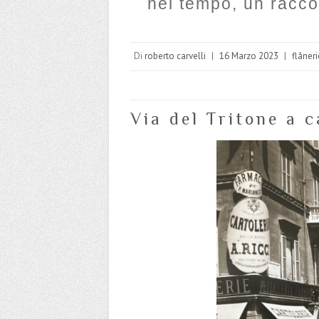
nel tempo, un racco
Di
roberto carvelli
|
16 Marzo 2023
|
flâneri
Via del Tritone a c