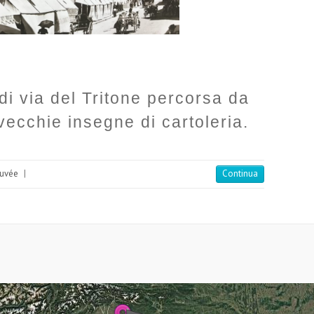
i via del Tritone percorsa da
 vecchie insegne di cartoleria.
ouvée
|
Continua