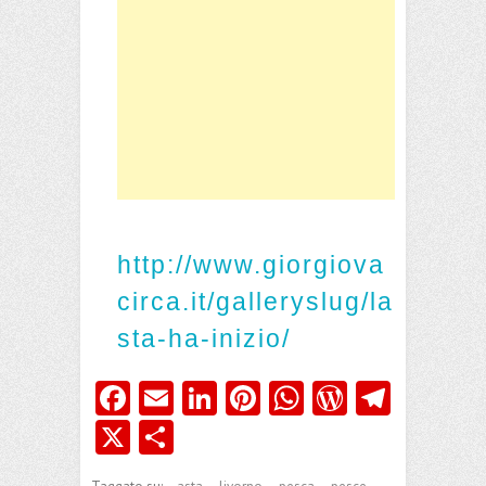
http://www.giorgiova
circa.it/galleryslug/la
sta-ha-inizio/
Fa
E
Li
Pi
W
W
Te
ce
m
nk
nt
ha
or
le
X
C
b
ai
e
er
ts
d
gr
o