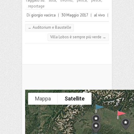
Taggato su:
asta
,
livorno
,
pesca
,
pesce
,
o
l
dI
es
A
Pr
a
n
reportage
o
n
t
p
es
m
di
Di
giorgio vacirca
|
30 Maggio 2017
|
al vivo
|
k
p
s
vi
←
Auditorium e Baustelle
di
Villa Lobos è sempre più verde
→
Mappa
Satellite