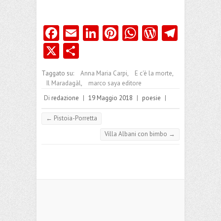
Fa
E
Li
Pi
W
W
Te
ce
m
nk
nt
ha
or
le
X
C
b
ai
e
er
ts
d
gr
o
Taggato su:
Anna Maria Carpi
,
E c'è la morte
,
o
l
dI
es
A
Pr
a
n
Il Maradagàl
,
marco saya editore
o
n
t
p
es
m
di
Di
redazione
|
19 Maggio 2018
|
poesie
|
k
p
s
vi
←
Pistoia-Porretta
di
Villa Albani con bimbo
→