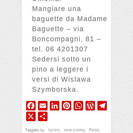
Mangiare una
baguette da Madame
Baguette – via
Boncompagni, 81 –
tel. 06 4201307
Sedersi sotto un
pino a leggere i
versi di Wislawa
Szymborska.
Fa
E
Li
Pi
W
W
Te
ce
m
nk
nt
ha
or
le
X
C
b
ai
e
er
ts
d
gr
o
Taggato su:
lia levi
,
neve a roma
,
Pincio
,