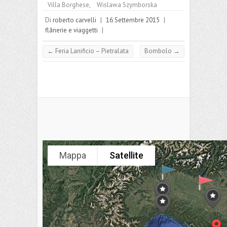
o
l
dI
es
A
Pr
a
n
Villa Borghese
,
Wislawa Szymborska
o
n
t
p
es
m
di
Di
roberto carvelli
|
16 Settembre 2015
|
k
p
s
flânerie e viaggetti
vi
|
di
←
Feria Lanificio – Pietralata
Bombolo
→
Mappa
Satellite