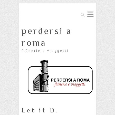
Cerca
perdersi a
roma
flânerie e viaggetti
Let it D.