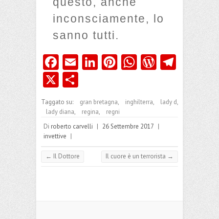
questo, anche
inconsciamente, lo
sanno tutti.
Fa
E
Li
Pi
W
W
Te
ce
m
nk
nt
ha
or
le
X
C
b
ai
e
er
ts
d
gr
o
Taggato su:
gran bretagna
,
inghilterra
,
lady d
,
o
l
dI
es
A
Pr
a
n
lady diana
,
regina
,
regni
o
n
t
p
es
m
di
Di
roberto carvelli
|
26 Settembre 2017
|
k
p
s
invettive
|
vi
di
←
Il Dottore
Il cuore è un terrorista
→