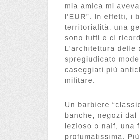
mia amica mi aveva
l’EUR”. In effetti, i
territorialità, una g
sono tutti e ci rico
L’architettura delle
spregiudicato mode
caseggiati più antic
militare.
Un barbiere “classi
banche, negozi dal
lezioso o naif, una 
profumatissima. Più