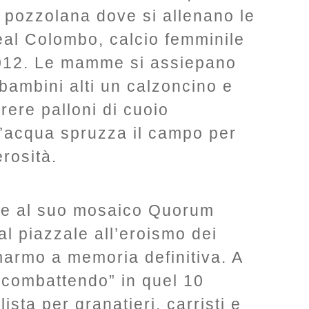
 pozzolana dove si allenano le
al Colombo, calcio femminile
2012. Le mamme si assiepano
bambini alti un calzoncino e
rere palloni di cuoio
l’acqua spruzza il campo per
rosità.
a e al suo mosaico Quorum
l piazzale all’eroismo dei
marmo a memoria definitiva. A
 combattendo” in quel 10
ista per granatieri, carristi e