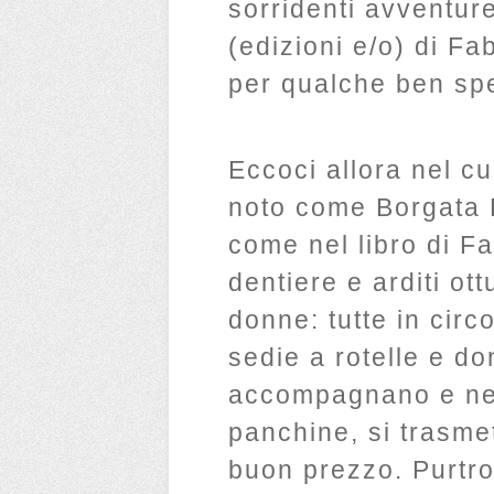
sorridenti avventure
(edizioni e/o) di Fa
per qualche ben sp
Eccoci allora nel cu
noto come Borgata L
come nel libro di F
dentiere e arditi ot
donne: tutte in circ
sedie a rotelle e d
accompagnano e nel 
panchine, si trasmet
buon prezzo. Purtr