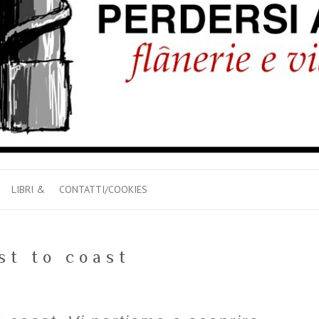
LIBRI &
CONTATTI/COOKIES
st to coast