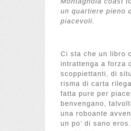
Montagnola coast to
un quartiere pieno d
piacevoli.
Ci sta che un libro o
intrattenga a forza 
scoppiettanti, di si
risma di carta rile
fatta pure per piace
benvengano, talvolt
una roboante avven
un po’ di sano eros