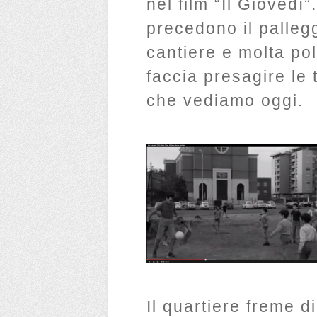
nel film “Il Giovedì
precedono il pallegg
cantiere e molta po
faccia presagire le
che vediamo oggi.
Il quartiere freme d