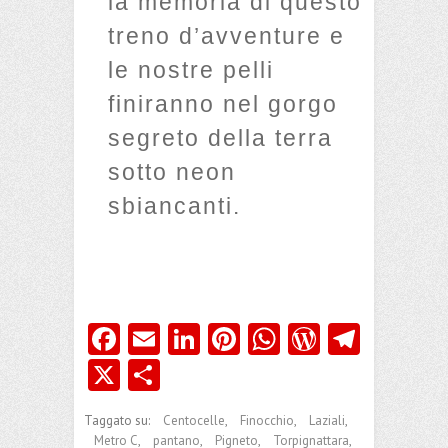
la memoria di questo
treno d’avventure e
le nostre pelli
finiranno nel gorgo
segreto della terra
sotto neon
sbiancanti.
Fa
E
Li
Pi
W
W
Te
ce
m
nk
nt
ha
or
le
X
C
b
ai
e
er
ts
d
gr
o
Taggato su:
Centocelle
,
Finocchio
,
Laziali
,
o
l
dI
es
A
Pr
a
n
Metro C
,
pantano
,
Pigneto
,
Torpignattara
,