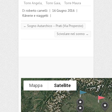
o
n
t
p
es
m
di
Torre Angela
,
Torre Gaia
,
Torre Maura
k
p
s
Di
roberto carvelli
vi
|
16 Giugno 2016
|
flânerie e viaggetti
|
di
←
Sogno Autarchico – Prati (Via Properzio)
Scivolare nel sonno
→
Mappa
Satellite