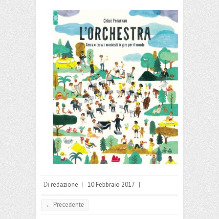
Di
redazione
|
10 Febbraio 2017
|
← Precedente