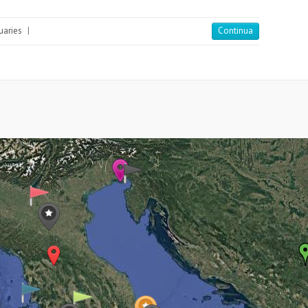
uaries
|
Continua