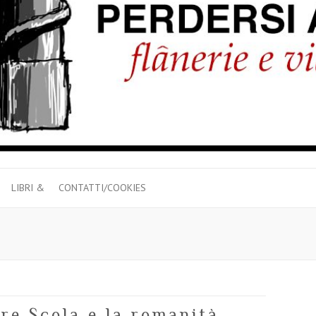
LIBRI &
CONTATTI/COOKIES
a
ore Scola e la romanità