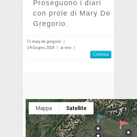
Proseguono i diari
con prole di Mary De
Gregorio.
Di
mary de gregorio
|
14 Giugno 2018
|
al vivo
|
Continua
Mappa
Satellite