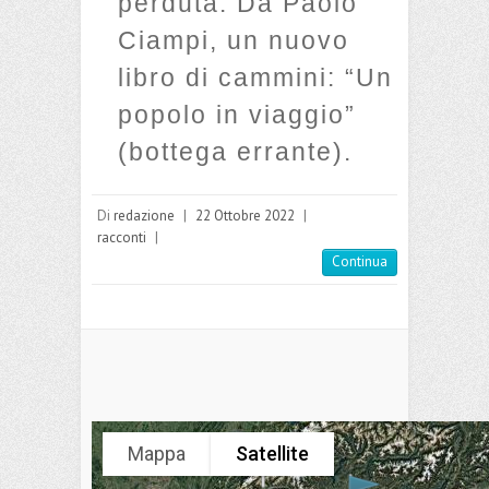
perduta. Da Paolo
Ciampi, un nuovo
libro di cammini: “Un
popolo in viaggio”
(bottega errante).
Di
redazione
|
22 Ottobre 2022
|
racconti
|
Continua
Mappa
Satellite