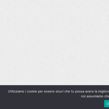
Utilizziamo i cookie per essere sicuri che tu possa avere la miglior
noi assumiamo che 
O