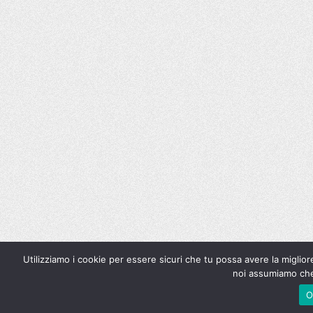
Utilizziamo i cookie per essere sicuri che tu possa avere la miglior
noi assumiamo che 
O