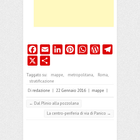
Fa
E
Li
Pi
W
W
Te
ce
m
nk
nt
ha
or
le
X
C
b
ai
e
er
ts
d
gr
o
Taggato su:
mappe
,
metropolitana
,
Roma
,
o
l
dI
es
A
Pr
a
n
stratificazione
o
n
t
p
es
m
di
Di
redazione
|
22 Gennaio 2016
|
mappe
|
k
p
s
vi
←
Dal Plinio alla pozzolana
di
La centro-periferia di via di Panico
→