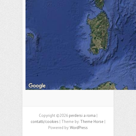
Copyright ©2026
perdersi a roma
|
contatti/cookies
| Theme by:
Theme Horse
|
Powered by:
WordPress