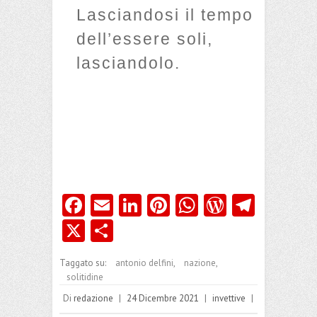
Lasciandosi il tempo
dell’essere soli,
lasciandolo.
Fa
E
Li
Pi
W
W
Te
ce
m
nk
nt
ha
or
le
X
C
b
ai
e
er
ts
d
gr
o
Taggato su:
antonio delfini
,
nazione
,
o
l
dI
es
A
Pr
a
n
solitidine
o
n
t
p
es
m
di
Di
redazione
|
24 Dicembre 2021
|
invettive
|