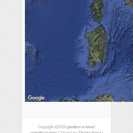
Copyright ©2026
perdersi a roma
|
contatti/cookies
| Theme by:
Theme Horse
|