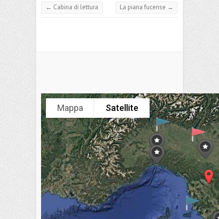
k
p
s
vi
←
Cabina di lettura
La piana fucense
→
di
Mappa
Satellite